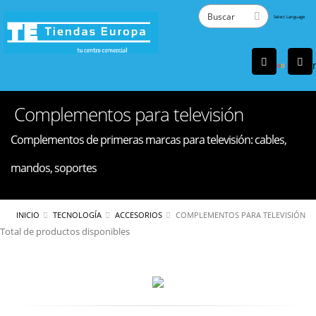
Powered
by
Tra
Complementos para televisión
Complementos de primeras marcas para televisión: cables,
mandos, soportes
INICIO
TECNOLOGÍA
ACCESORIOS
COMPLEMENTOS PARA TELEVISIÓN
Total de productos disponibles