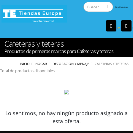
Powered
by
Tra
Cafeteras y teteras
Productos de primeras marcas para Cafeteras y teteras
INICIO
HOGAR
DECORACIÓN Y MENAJE
CAFETERAS Y TETERAS
Total de productos disponibles
Lo sentimos, no hay ningún producto asignado a
esta oferta.