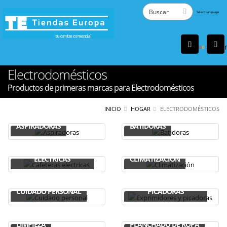
Powered
by
Tra
Electrodomésticos
Productos de primeras marcas para Electrodomésticos
INICIO
HOGAR
ELECTRODOMÉSTICOS
ASPIRADORAS
BATIDORAS
CAFETERAS
ELÉCTRICAS
CLIMATIZACIÓN
EXPRIMIDORES Y
CUIDADO PERSONAL
PICADORAS
LIMPIEZA
PLANCHADO DE ROPA