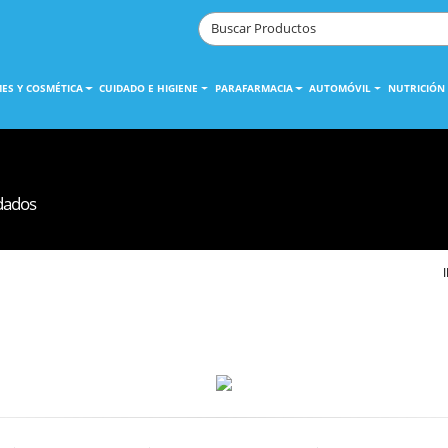
ES Y COSMÉTICA
CUIDADO E HIGIENE
PARAFARMACIA
AUTOMÓVIL
NUTRICIÓN
idados