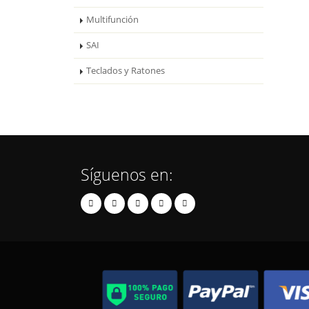
Multifunción
SAI
Teclados y Ratones
Síguenos en: