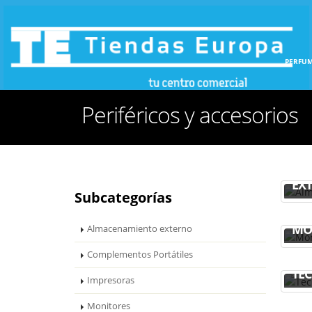
INICIO
HOGAR
PERFUM
Periféricos y accesorios
AL
EX
Subcategorías
MO
Almacenamiento externo
Complementos Portátiles
TE
Impresoras
Monitores