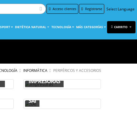
Acceso clientes
Registrarse
Powered by
Translate
 SPORT
DIETÉTICA NATURAL
TECNOLOGÍA
MÁS CATEGORÍAS
CARRITO
CNOLOGÍA
INFORMÁTICA
PERIFÉRICOS Y ACCESORIOS
IMPRESORAS
SAI