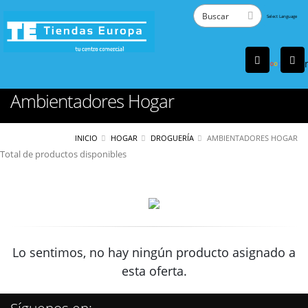
Powered
by
Tra
Ambientadores Hogar
INICIO
HOGAR
DROGUERÍA
AMBIENTADORES HOGAR
Total de productos disponibles
Lo sentimos, no hay ningún producto asignado a
esta oferta.