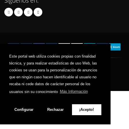
Síguenos en:
Este portal web utiliza cookies propias con finalidad
técnica, y para realizar estadísticas de uso Web, las
© 2025 tiendaseuropa.com - Todos los derechos reservados.
cookies se usan para la personalización de anuncios
que en ningún caso hacen identificable al usuario no
Contacto
Términos y Condiciones
Política de Privacidad
Política de Cookies
Sitemap
recaba ni cede datos de carácter personal de los
usuarios sin su conocimiento
Más Información
Configurar
Rechazar
¡Acepto!